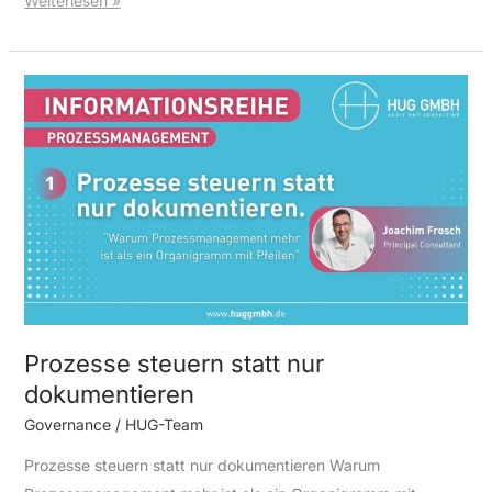
Weiterlesen »
Prozesse
steuern
statt
nur
dokumentieren
Prozesse steuern statt nur
dokumentieren
Governance
/
HUG-Team
Prozesse steuern statt nur dokumentieren Warum