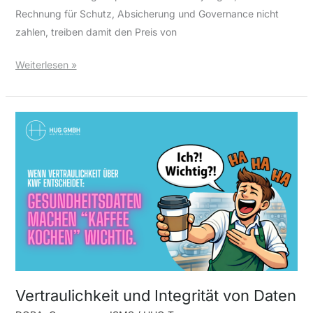
Rechnung für Schutz, Absicherung und Governance nicht
zahlen, treiben damit den Preis von
Weiterlesen »
Vertraulichkeit
und
Integrität
von
Daten
Vertraulichkeit und Integrität von Daten