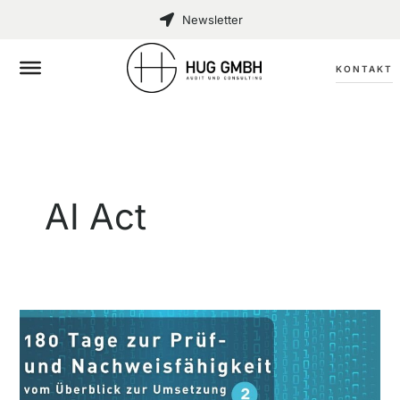
Zum
Newsletter
Inhalt
springen
KONTAKT
AI Act
180
Tage
zur
Prüf-