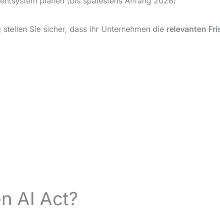
entsystem planen (bis spätestens Anfang 2026)
tellen Sie sicher, dass ihr Unternehmen die
relevanten Fri
en AI Act?