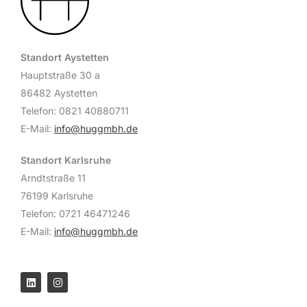
Standort Aystetten
Hauptstraße 30 a
86482 Aystetten
Telefon: 0821 40880711
E-Mail:
info@huggmbh.de
Standort Karlsruhe
Arndtstraße 11
76199 Karlsruhe
Telefon: 0721 46471246
E-Mail:
info@huggmbh.de
L
I
i
n
n
s